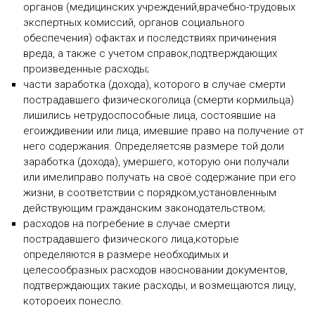
органов (медицинских учреждений,врачебно-трудовых
экспертных комиссий, органов социального
обеспечения) офактах и последствиях причинения
вреда, а также с учетом справок,подтверждающих
произведенные расходы;
части заработка (дохода), которого в случае смерти
пострадавшего физическоголица (смерти кормильца)
лишились нетрудоспособные лица, состоявшие на
егоиждивении или лица, имевшие право на получение от
него содержания. Определяетсяв размере той доли
заработка (дохода), умершего, которую они получали
или имелиправо получать на своё содержание при его
жизни, в соответствии с порядком,установленным
действующим гражданским законодательством;
расходов на погребение в случае смерти
пострадавшего физического лица,которые
определяются в размере необходимых и
целесообразных расходов наосновании документов,
подтверждающих такие расходы, и возмещаются лицу,
котороеих понесло.