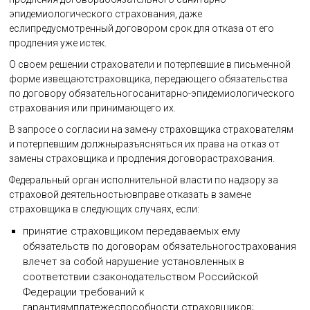
эпидемиологического страхования, даже
еслипредусмотренный договором срок для отказа от его
продления уже истек.
О своем решении страхователи и потерпевшие в письменной
форме извещаютстраховщика, передающего обязательства
по договору обязательногосанитарно-эпидемиологического
страхования или принимающего их.
В запросе о согласии на замену страховщика страхователям
и потерпевшим должныразъясняться их права на отказ от
замены страховщика и продления договорастрахования.
Федеральный орган исполнительной власти по надзору за
страховой деятельностьювправе отказать в замене
страховщика в следующих случаях, если:
принятие страховщиком передаваемых ему
обязательств по договорам обязательногострахования
влечет за собой нарушение установленных в
соответствии сзаконодательством Российской
Федерации требований к
гарантиямплатежеспособности страховщиков;