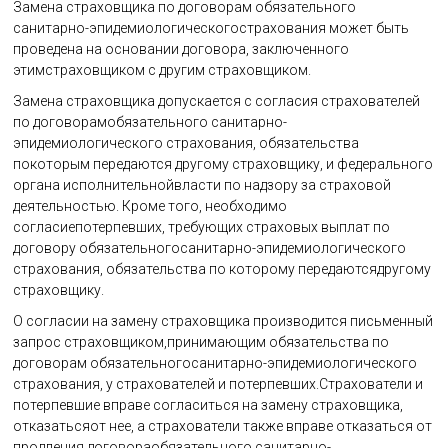
Замена страховщика по договорам обязательного
санитарно-эпидемиологическогострахования может быть
проведена на основании договора, заключенного
этимстраховщиком с другим страховщиком.
Замена страховщика допускается с согласия страхователей
по договорамобязательного санитарно-
эпидемиологического страхования, обязательства
покоторым передаются другому страховщику, и федерального
органа исполнительнойвласти по надзору за страховой
деятельностью. Кроме того, необходимо
согласиепотерпевших, требующих страховых выплат по
договору обязательногосанитарно-эпидемиологического
страхования, обязательства по которому передаютсядругому
страховщику.
О согласии на замену страховщика производится письменный
запрос страховщиком,принимающим обязательства по
договорам обязательногосанитарно-эпидемиологического
страхования, у страхователей и потерпевших.Страхователи и
потерпевшие вправе согласиться на замену страховщика,
отказатьсяот нее, а страхователи также вправе отказаться от
продления договораобязательного санитарно-