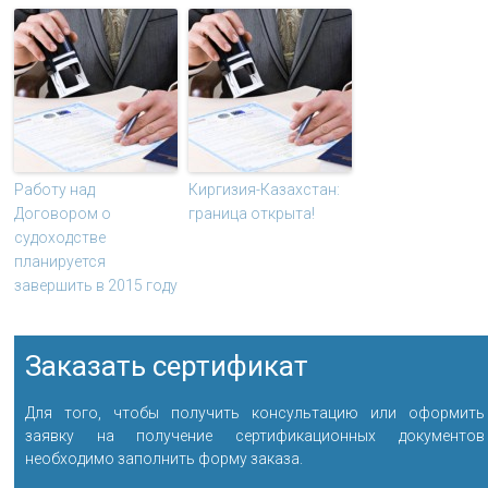
Работу над
Киргизия-Казахстан:
Договором о
граница открыта!
судоходстве
планируется
завершить в 2015 году
Заказать сертификат
Для того, чтобы получить консультацию или оформить
заявку на получение сертификационных документов
необходимо заполнить форму заказа.