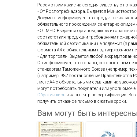
Рассмотрим какие на сегодня существуют отказ
• От Роспотребнадзора. Выдается Министерство
Документ информирует, что продукт не являетс
обязательного прохождения санитарно-эпидеми
• От МЧС. Выдается органом, аккредитованным 
соответствия продукции требованиям пожарной 
обязательной сертификации не подлежит (в рам
формата А4 с обязательным подтверждением пе
• Для торговли. Выдается любой аккредитованн
Он информирует, что товары, которые в нем пе
стандартам Таможенного Союза (например, тех
(например, 982 постановление Правительства Р
листе А4 с обязательными ссылками на законода
могут потребовать покупатели или уполномоче
Обратившись
в наш центр по сертификации, Вы 
получить отказное письмо в сжатые сроки.
Вам могут быть интересны