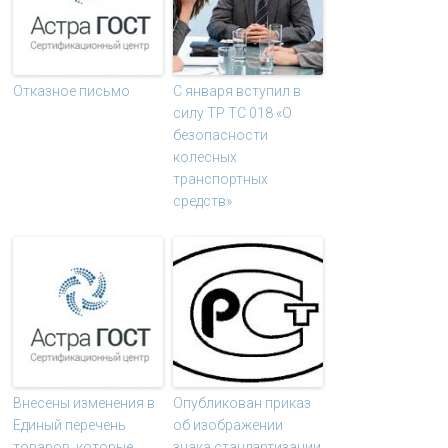
Отказное письмо
С января вступил в
силу ТР ТС 018 «О
безопасности
колесных
транспортных
средств»
Внесены изменения в
Опубликован приказ
Единый перечень
об изображении
товаров, которые
знака стандартизации