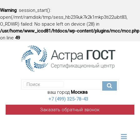
Warning
: session_start():
open(/mnt/ramdisk/tmp/sess_hb239uk7k2k1mkp3ti22uibt83,
O_RDWR) failed: No space left on device (28) in
/usr/home/www_icod81/htdocs/wp-content/plugins/mcc/mcc.php
on line
49
ваш город
Москва
+7 (499) 325-78-43
Заказать обратный звонок