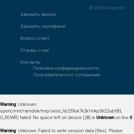
© 2026 Астрагост
Заказать звонок
Заказать сертификат
Вопрос-ответ
Отзывы о нас
Контакты
Политика конфиденциальности
Пользовательское соглашение
Warning
: Unknown:
open(/mnt/ramdisk/tmp/sess_hb239uk7k2k1mkp3ti22uibt83,
O_RDWR) failed: No space left on device (28) in
Unknown
on line
0
Warning
: Unknown: Failed to write session data (files). Please