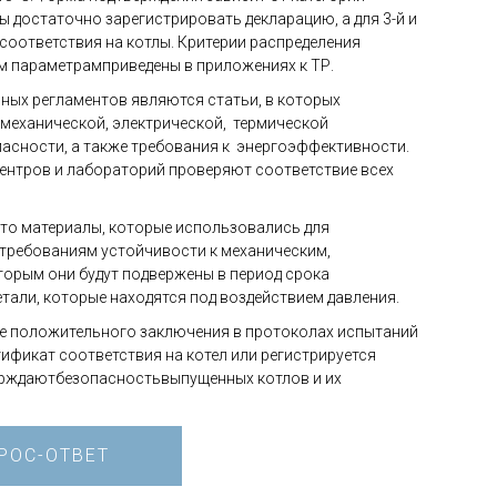
пы достаточно зарегистрировать декларацию, а для 3-й и
соответствия на котлы. Критерии распределения
м параметрамприведены в приложениях к ТР.
ых регламентов являются статьи, в которых
механической, электрической, термической
асности, а также требования к энергоэффективности.
ентров и лабораторий проверяют соответствие всех
что материалы, которые использовались для
 требованиям устойчивости к механическим,
торым они будут подвержены в период срока
тали, которые находятся под воздействием давления.
ае положительного заключения в протоколах испытаний
ификат соответствия на котел или регистрируется
ерждаютбезопасностьвыпущенных котлов и их
РОС-ОТВЕТ