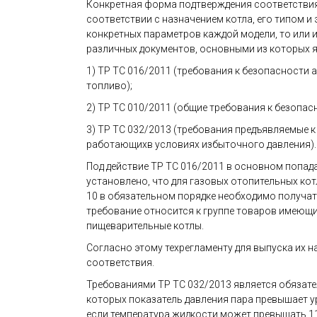
Конкретная форма подтверждения соответствия
соответствии с назначением котла, его типом и
конкретных параметров каждой модели, то или 
различных документов, основными из которых 
1) ТР ТС 016/2011 (требования к безопасности 
топливо);
2) ТР ТС 010/2011 (общие требования к безопас
3) ТР ТС 032/2013 (требования предъявляемые 
работающихв условиях избыточного давления).
Под действие ТР ТС 016/2011 в основном попад
установлено, что для газовых отопительных кот
10 в обязательном порядке необходимо получат
требование относится к группе товаров имеющи
пищеварительные котлы.
Согласно этому техрегламенту для выпуска их 
соответствия.
Требованиями ТР ТС 032/2013 является обязате
которых показатель давления пара превышает ур
если температура жидкости может превышать 11