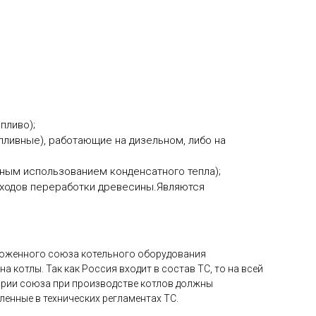
пливо);
ливные), работающие на дизельном, либо на
ным использованием конденсатного тепла);
отходов переработки древесины.Являются
моженного союза котельного оборудования
 котлы. Так как Россия входит в состав ТС, то на всей
тории союза при производстве котлов должны
енные в технических регламентах ТС.