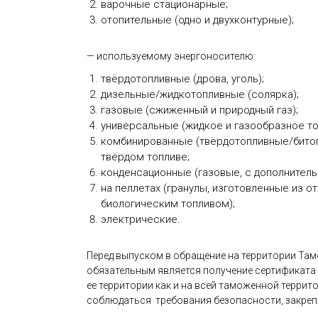
варочные стационарные;
отопительные (одно и двухконтурные);
— используемому энергоносителю:
твёрдотопливные (дрова, уголь);
дизельные/жидкотопливные (солярка);
газовые (сжиженный и природный газ);
универсальные (жидкое и газообразное то
комбинированные (твёрдотопливные/битоп
твёрдом топливе;
конденсационные (газовые, с дополнитель
на пеллетах (гранулы, изготовленные из 
биологическим топливом);
электрические.
Перед выпуском в обращение на территории Та
обязательным является получение сертификата на
ее территории как и на всей таможенной терри
соблюдаться требования безопасности, закрепл