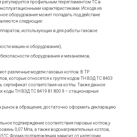
 регулируется профильным техрегламентом ТС в
 эксплуатационными характеристиками. Исходя из
иное оборудование может попадать под действие
являются следующие:
аппаратов, использующих в для работы газовое
ности машин и оборудования);
к безопасности оборудования и механизмов,
ают различные модели газовых котлов. В ТР
лов, которые относятся к группе кодов ТН ВЭД ТС 8403
ь сертификат соответствия на котлы. Также данное
х коды ТН ВЭД ТС 8419 81 800 9 – стационарные
на рынок в обращение, достаточно оформить декларацию
льное подтверждение соответствия паровых котлов,у
овень 0,07 Мпа, а также водонагревательных котлов,
5°С. Форма подтверждения зависит от категории