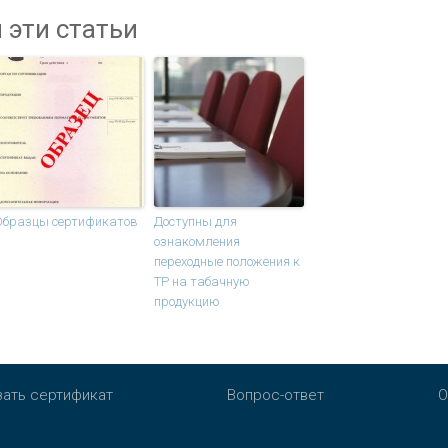
 эти статьи
Образцы сертификатов
Доступны для
ознакомления
переходные положения к
ТР на табачную
продукцию
зать сертификат
Вопрос-ответ
О