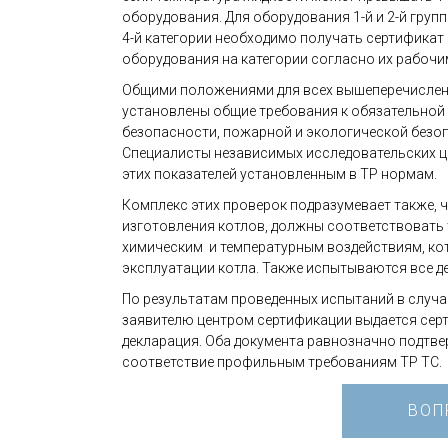
оборудования. Для оборудования 1-й и 2-й груп
4-й категории необходимо получать сертификат 
оборудования на категории согласно их рабочи
Общими положениями для всех вышеперечисленн
установлены общие требования к обязательной 
безопасности, пожарной и экологической безоп
Специалисты независимых исследовательских ц
этих показателей установленным в ТР нормам.
Комплекс этих проверок подразумевает также, 
изготовления котлов, должны соответствовать
химическим и температурным воздействиям, ко
эксплуатации котла. Также испытываются все де
По результатам проведенных испытаний в случ
заявителю центром сертификации выдается серт
декларация. Оба документа равнозначно подтв
соответствие профильным требованиям ТР ТС.
ВОП