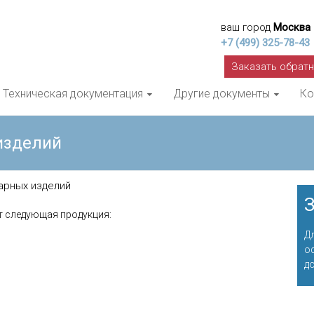
ваш город
Москва
+7 (499) 325-78-43
Заказать обрат
Техническая документация
Другие документы
Ко
изделий
арных изделий
З
т следующая продукция:
Д
о
д