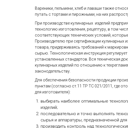
Вареники, пельмени, хлеб и лаваши также относ
путать с тортами и пирожными, на них распрост
При производстве кулинарных изделий предпри
технологию изготовления, рецептуру, в том чи
соответствующих технических условий, которые
Производителю при сертификации кулинарных и
товара, придерживаясь требований к маркировк
сырью. Технологическая инструкция регулирует
установленных стандартов. Вся техническая до
кулинарных изделий по отношению к техреглам
законодательству.
Для обеспечения безопасности продукции про
пунктам (согласно ст.11 ТР ТС 021/2011, где 
для изготовителя):
выбирать наиболее оптимальные технолог
изделий;
последовательно и точно выполнять техно
сырья и аппаратуры, предназначенной для
производить контроль над технологичес