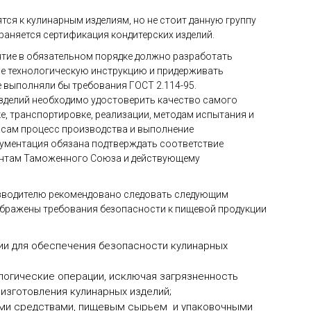
ятся к кулинарным изделиям, но не стоит данную группу
раняется сертификация кондитерских изделий.
ятие в обязательном порядке должно разработать
сле технологическую инструкцию и придерживать
 выполняли бы требования ГОСТ 2.114-95.
зделий необходимо удостоверить качество самого
е, транспортировке, реализации, методам испытания и
 сам процесс производства и выполнение
кументация обязана подтверждать соответствие
ентам Таможенного Союза и действующему
изводителю рекомендовано следовать следующим
отображены требования безопасности к пищевой продукции
ии для обеспечения безопасности кулинарных
логические операции, исключая загрязненность
 изготовления кулинарных изделий;
кими средствами, пищевым сырьем и упаковочными