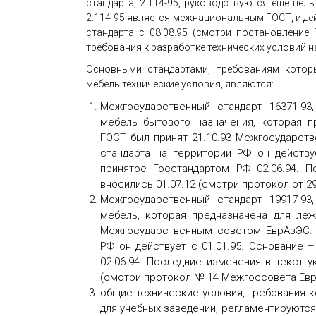
стандарта, 2.114-95, руководствуются ещё цел
2.114-95 является межнациональным ГОСТ, и де
стандарта с 08.08.95 (смотри постановлени
требования к разработке технических условий н
Основными стандартами, требованиям котор
мебель технические условия, являются:
Межгосударственный стандарт 16371-93
мебель бытового назначения, которая 
ГОСТ был принят 21.10.93 Межгосударст
стандарта на территории РФ он действу
принятое Госстандартом РФ 02.06.94. П
вносились 01.07.12 (смотри протокол от 
Межгосударственный стандарт 19917-93
мебель, которая предназначена для леж
Межгосударственным советом ЕврАзЭС. В
РФ он действует с 01.01.95. Основание 
02.06.94. Последние изменения в текст у
(смотри протокол № 14 Межгоссовета ЕврА
общие технические условия, требования 
для учебных заведений, регламентируются