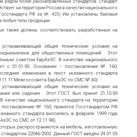
ым рядом более узконаправленных стандартов. Стандарт
йствует на территории России в качестве национального
е Госстандарта РФ за № 425) Им установлены базовые
а любые типы продукции.
ых также должны соответствовать разработанные на
, устанавливающий общие технические условия на
предназначена для общественных помещений. Этот
венным советом ЕврАзЭС. В качестве национального
ет с 01.01.95. Основание – постановление № 160,
оследние изменения в текст указанного стандарта
29.11.11 Межгоссовета ЕврАзЭС по СМС № 40)
, устанавливающий общие технические условия на
ания или сидения. Этот ГОСТ был принят 21.10.93
 качестве национального стандарта на территории
– постановление № 160, принятое Госстандартом РФ
казанного стандарта вносились в феврале 1999 года
зЭС по СМС от 12.11.98);
которых распространяются на мебель, изготовленную
 стандартом 22046-2002. Данный ГОСТ введён 24.01.03