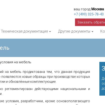
ваш город
Москва
+7 (499) 325-78-43
Заказать обрат
Техническая документация
Другие документы
Ко
бель
условия на мебель
З
ий на мебель продиктована тем, что данная продукция
о появляются новые образцы при производстве которых
Д
гии и обновлённые комплектующие.
о
д
но регламентирован действующими национальными и
и.
кие условия, разработчики, кроме основополагающего