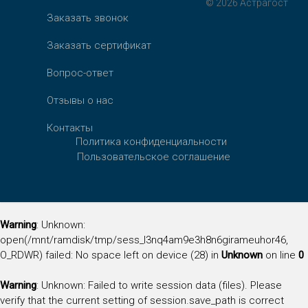
© 2026 Астрагост
Заказать звонок
Заказать сертификат
Вопрос-ответ
Отзывы о нас
Контакты
Политика конфиденциальности
Пользовательское соглашение
Warning
: Unknown:
open(/mnt/ramdisk/tmp/sess_l3nq4am9e3h8n6girameuhor46,
O_RDWR) failed: No space left on device (28) in
Unknown
on line
0
Warning
: Unknown: Failed to write session data (files). Please
verify that the current setting of session.save_path is correct