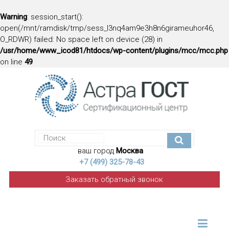
Warning
: session_start():
open(/mnt/ramdisk/tmp/sess_l3nq4am9e3h8n6girameuhor46,
O_RDWR) failed: No space left on device (28) in
/usr/home/www_icod81/htdocs/wp-content/plugins/mcc/mcc.php
on line
49
ваш город
Москва
+7 (499) 325-78-43
Заказать обратный звонок