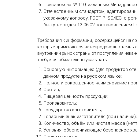
Приказом за № 110, изданным Минздравсоцр
Отечественным стандартом, адаптированн
указанному вопросу, ГОСТ Р ISO/IEC, с ре
был утверждён 13.06.02 постановлением Г
Требования к информации, содержащейся на ярл
которые применяются на непродовольственных т
внутренний рынок страны от поступления некаче
требуется обязательно указывать:
Основную информацию (для продуктов отеч
данном продукте на русском языке;
Полное и сокращённое наименование прод
Состав;
Пищевая ценность продукции;
Производитель;
Государство изготовитель;
Товарный знак изготовителя (при наличии);
Количество, объём или чистая масса (нетт
Условия, обеспечивающие безопасное хра
Сроки годности;