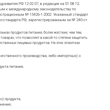
азвития РФ 12.02.07, в редакции на 01.08.12;
ым к международному законодательству по
гистрационным № 15426-1-2002. Указанный стандарт
осстандарта РФ, зарегистрированным за № 240-ст.
ыках продуктов питания, более жёсткие, чем тем,
оварах, что позволяет в какой-то степени защитить
ственных пищевых продуктов. На этих этикетках
ественного производства, либо импортных) о
укта питания;
о) продукта;
нение;