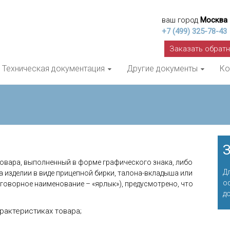
ваш город
Москва
+7 (499) 325-78-43
Заказать обрат
Техническая документация
Другие документы
Ко
З
овара, выполненный в форме графического знака, либо
Д
 изделии в виде прицепной бирки, талона-вкладыша или
о
зговорное наименование – «ярлык»), предусмотрено, что
д
рактеристиках товара;